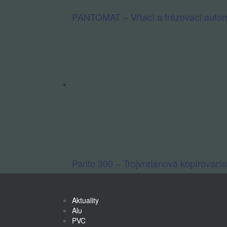
Opracovanie profilov
PANTOMAT – Vŕtací a frézovací auto
Kopírovacie frézky
Panto 300 – Trojvretenová kopírovacia
Aktuality
Alu
PVC