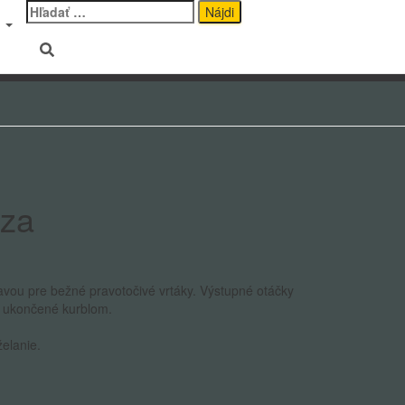
Hľadať:
a
éza
avou pre bežné pravotočivé vrtáky. Výstupné otáčky
ky ukončené kurblom.
elanie.