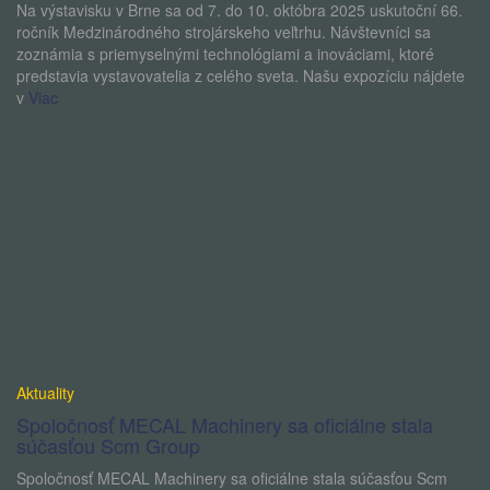
Na výstavisku v Brne sa od 7. do 10. októbra 2025 uskutoční 66.
ročník Medzinárodného strojárskeho veľtrhu. Návštevníci sa
zoznámia s priemyselnými technológiami a inováciami, ktoré
predstavia vystavovatelia z celého sveta. Našu expozíciu nájdete
v
Viac
Aktuality
Spoločnosť MECAL Machinery sa oficiálne stala
súčasťou Scm Group
Spoločnosť MECAL Machinery sa oficiálne stala súčasťou Scm