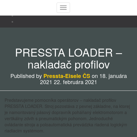
Toggle Navigation
PRESSTA LOADER –
nakladač profilov
Published by
on
18. januára
Pressta-Eisele ČS
2021
22. februára 2021
Predstavujeme pomocníka operátorov – nakladač profilov
PRESSTA LOADER. Stroj pozostáva z pevnej základne, na ktorej
je namontovaný pásový dopravník poháňaný elektromotorom a
vertikálny zdvih s pneumatickým pohonom. Jednoduché
ovládanie stroja a poloautomatická prevádzka riadená logickým
riadiacim systémom.