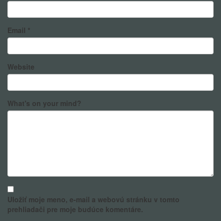
Email
*
Website
What's on your mind?
Uložiť moje meno, e-mail a webovú stránku v tomto
prehliadači pre moje budúce komentáre.