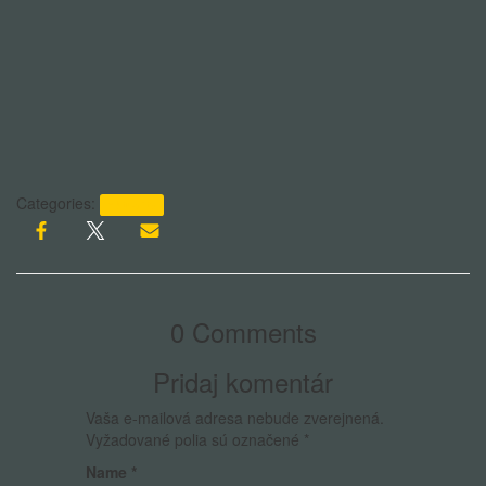
Categories:
Aktuality
0 Comments
Pridaj komentár
Vaša e-mailová adresa nebude zverejnená.
Vyžadované polia sú označené
*
Name
*