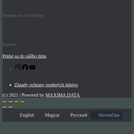
Sledujte nás na YouTube
Kariéra
Pridaj sa do nášho tímu
Instagram
Facebook
YouTube
Zásady ochrany osobných údajov
(c) 2021 | Powered by
MAXIMA DATA
English
Magyar
Русский
Slovenčina