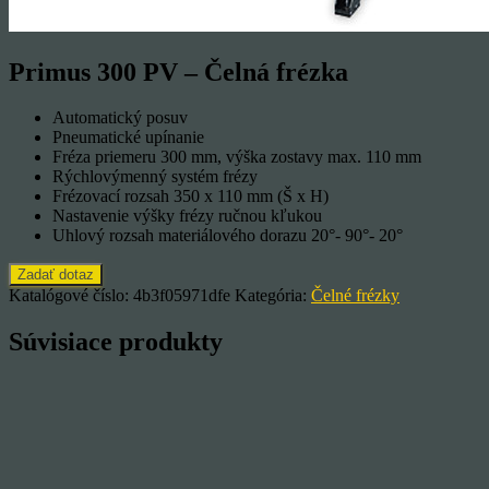
Primus 300 PV – Čelná frézka
Automatický posuv
Pneumatické upínanie
Fréza priemeru 300 mm, výška zostavy max. 110 mm
Rýchlovýmenný systém frézy
Frézovací rozsah 350 x 110 mm (Š x H)
Nastavenie výšky frézy ručnou kľukou
Uhlový rozsah materiálového dorazu 20°- 90°- 20°
Katalógové číslo:
4b3f05971dfe
Kategória:
Čelné frézky
Súvisiace produkty