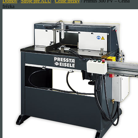
Domov
/
Stroje pre ALU
/
Čelné frézky
/ Primus 300 PV – Čelná
frézka