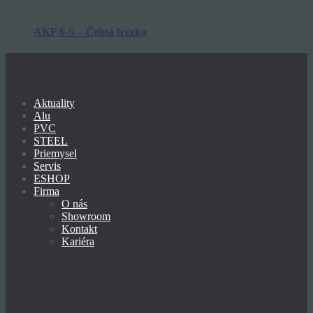
Čelné frézky
Stroje pre ALU
AKF 6-S – Čelná frézka
Aktuality
Alu
PVC
STEEL
Priemysel
Servis
ESHOP
Firma
O nás
Showroom
Kontakt
Kariéra