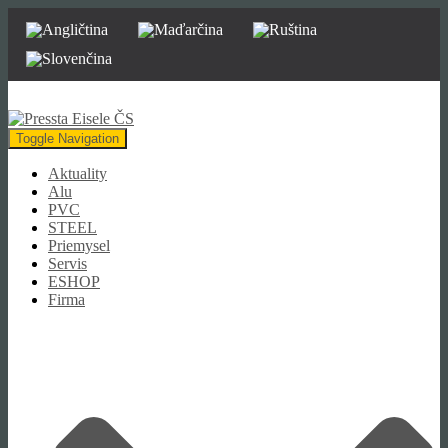
Toggle Navigation
Aktuality
Alu
PVC
STEEL
Priemysel
Servis
ESHOP
Firma