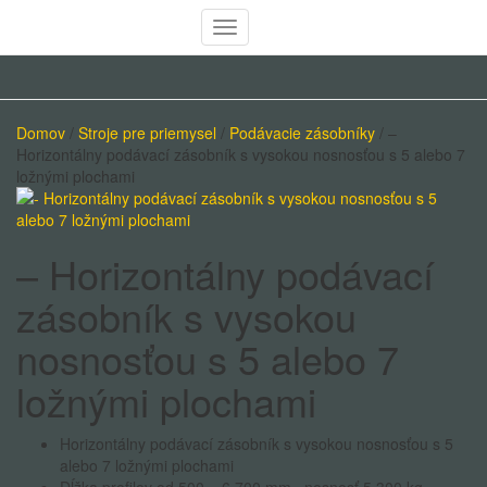
Toggle
Navigation
Domov
/
Stroje pre priemysel
/
Podávacie zásobníky
/ –
Horizontálny podávací zásobník s vysokou nosnosťou s 5 alebo 7
ložnými plochami
– Horizontálny podávací
zásobník s vysokou
nosnosťou s 5 alebo 7
ložnými plochami
Horizontálny podávací zásobník s vysokou nosnosťou s 5
alebo 7 ložnými plochami