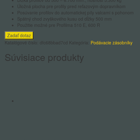
Dĺžka profilov od 500 – 6.700 mm., nosnosť 5.300 kg
Úložná plocha pre profily pred reťazovým dopravníkom
Posúvanie profilov do automatickej píly valcami s pohonom
Spätný chod zvyškového kusu od dĺžky 500 mm
Použitie možné pre Profilma 510 E, 600 R
Katalógové číslo:
dfc68bbad7cd
Kategória:
Podávacie zásobníky
Súvisiace produkty