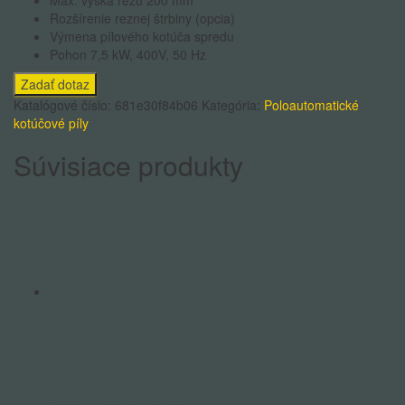
Max. výška rezu 200 mm
Rozšírenie reznej štrbiny (opcia)
Výmena pílového kotúča spredu
Pohon 7,5 kW, 400V, 50 Hz
Katalógové číslo:
681e30f84b06
Kategória:
Poloautomatické
kotúčové píly
Súvisiace produkty