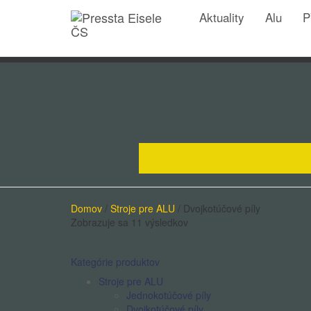
Aktuality
Alu
P
Domov
/
Stroje pre ALU
/ Dvojkotúčové píly
Zobrazuje sa 11 výsledkov
Kategórie produktov
Stroje pre ALU
Jednokotúčové píly
Dvojkotúčové píly