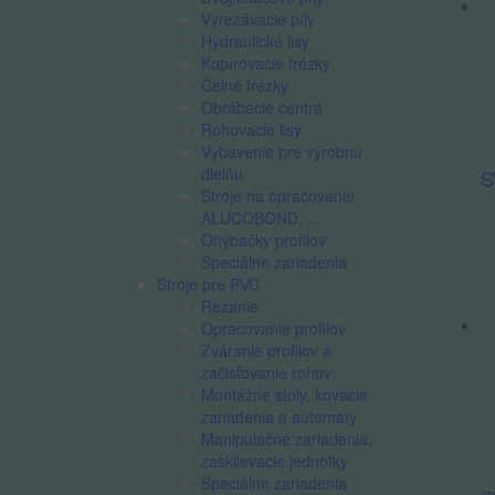
Vyrezávacie píly
Hydraulické lisy
Kopírovacie frézky
Čelné frézky
Obrábacie centrá
Rohovacie lisy
Dv
Vybavenie pre výrobnú
dielňu
S
Stroje na opracovanie
ALUCOBOND, ...
Ohýbačky profilov
Špeciálne zariadenia
Stroje pre PVC
Rezanie
Opracovanie profilov
Zváranie profilov a
začisťovanie rohov
Montážne stoly, kovacie
zariadenia a automaty
Manipulačné zariadenia,
zasklievacie jednotky
Dv
Špeciálne zariadenia