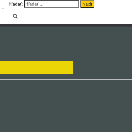
Hľadať:
a