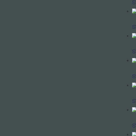
S
Dv
S
Dv
S
Dv
S
Dv
S
Dv
S