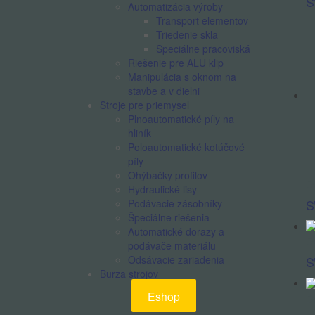
S
Automatizácia výroby
Transport elementov
Triedenie skla
Špeciálne pracoviská
Riešenie pre ALU klip
Manipulácia s oknom na
stavbe a v dielni
Stroje pre priemysel
Plnoautomatické píly na
hliník
Poloautomatické kotúčové
píly
Ohýbačky profilov
Dv
Hydraulické lisy
S
Podávacie zásobníky
Špeciálne riešenia
Automatické dorazy a
Dv
podávače materiálu
Odsávacie zariadenia
S
Burza strojov
Eshop
Dv