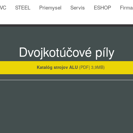
VC
STEEL
Priemysel
Servis
ESHOP
Firm
Dvojkotúčové píly
Katalóg strojov ALU
(PDF| 3,9MB)