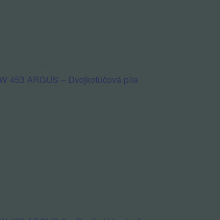
ojkotúčové píly
W 453 ARGUS – Dvojkotúčová píla
ojkotúčové píly