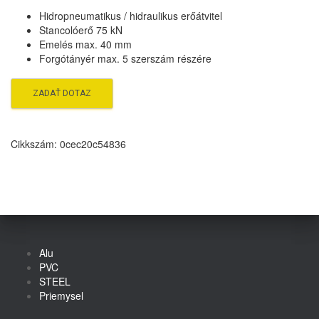
Hidropneumatikus / hidraulikus erőátvitel
Stancolóerő 75 kN
Emelés max. 40 mm
Forgótányér max. 5 szerszám részére
Cikkszám:
0cec20c54836
Alu
PVC
STEEL
Priemysel