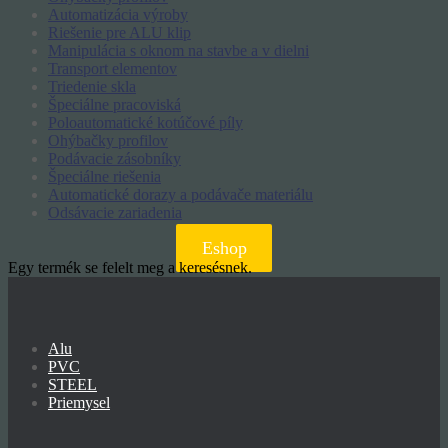
Automatizácia výroby
Riešenie pre ALU klip
Manipulácia s oknom na stavbe a v dielni
Transport elementov
Triedenie skla
Špeciálne pracoviská
Poloautomatické kotúčové píly
Ohýbačky profilov
Podávacie zásobníky
Špeciálne riešenia
Automatické dorazy a podávače materiálu
Odsávacie zariadenia
Eshop
Egy termék se felelt meg a keresésnek.
Alu
PVC
STEEL
Priemysel