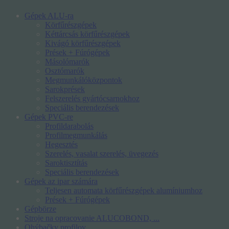
Gépek ALU-ra
Körfűrészgépek
Kéttárcsás körfűrészgépek
Kivágó körfűrészgépek
Prések + Fúrógépek
Másolómarók
Osztómarók
Megmunkálóközpontok
Sarokprések
Felszerelés gyártócsarnokhoz
Speciális berendezések
Gépek PVC-re
Profildarabolás
Profilmegmunkálás
Hegesztés
Szerelés, vasalat szerelés, üvegezés
Saroktisztítás
Speciális berendezések
Gépek az ipar számára
Teljesen automata körfűrészgépek alumíniumhoz
Prések + Fúrógépek
Gépbörze
Stroje na opracovanie ALUCOBOND, ...
Ohýbačky profilov