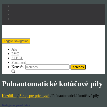
Toggle Navigation
Alu
PVC
STEEL
Priemysel
Keresés:
Poloautomatické kotúčové píly
Kezdőlap
/
Stroje pre priemysel
/ Poloautomatické kotúčové píly
Kategórie produktov